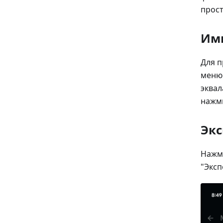
прост
Им
Для п
меню 
эквал
нажми
Экс
Нажми
"Эксп