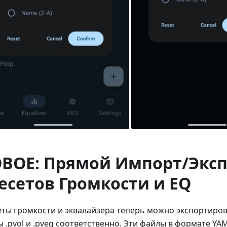
ВОЕ: Прямой Импорт/Эксп
есетов Громкости и EQ
ты громкости и эквалайзера теперь можно экспортиро
 .pvol и .pveq соответственно. Эти файлы в формате YA