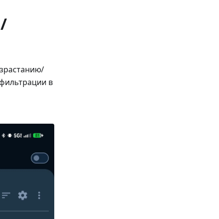
/
озрастанию/
/фильтрации в