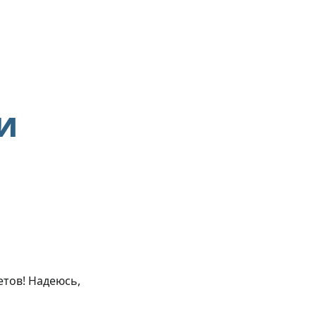
и
етов! Надеюсь,