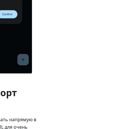
орт
вать напрямую в
ML для очень