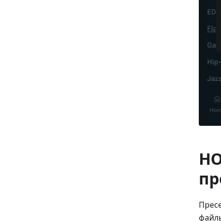
НО
пр
Пресе
файлы