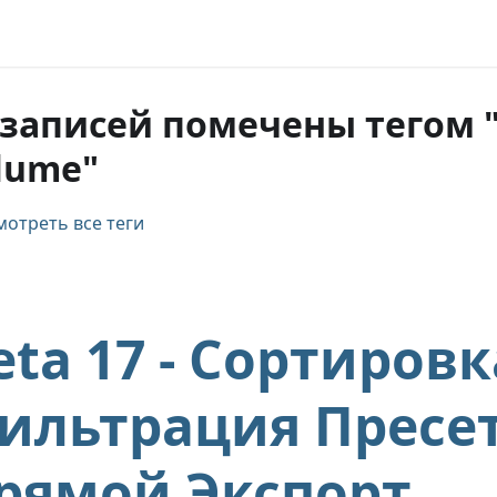
 записей помечены тегом "
lume"
отреть все теги
eta 17 - Сортировк
ильтрация Пресет
рямой Экспорт