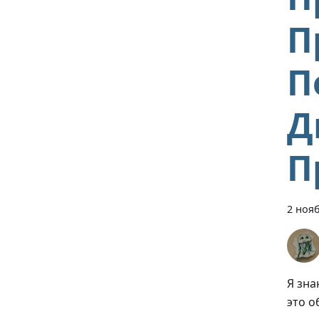
П
П
Д
П
2 нояб
Я зна
это о