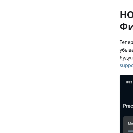
НО
Фи
Тепер
убыва
будущ
suppo