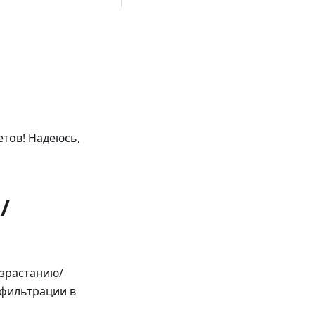
етов! Надеюсь,
/
озрастанию/
/фильтрации в