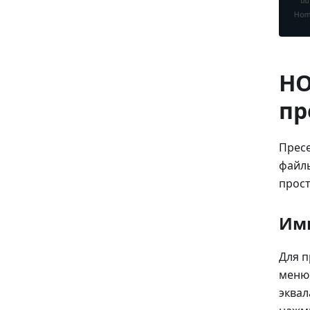
НО
пр
Пресе
файлы
прост
Им
Для п
меню 
эквал