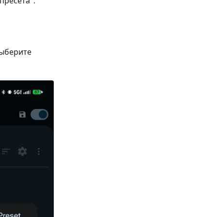
пресета".
выберите