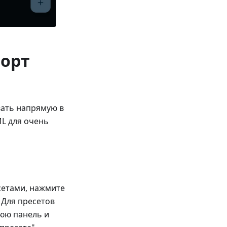
орт
вать напрямую в
ML для очень
сетами, нажмите
 Для пресетов
нюю панель и