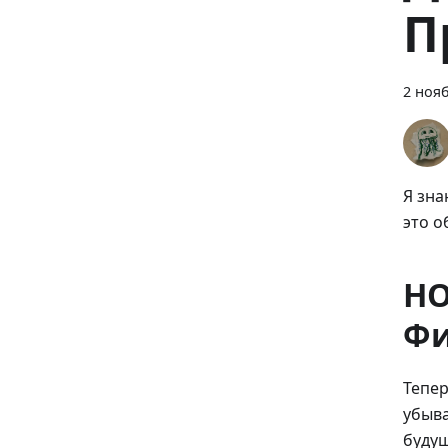
П
2 нояб
Я зна
это о
НО
Фи
Тепер
убыва
будущ