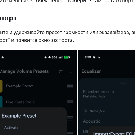
те меню из 3 точек. Теперь выберите "Импорт/экспорт 
порт
те и удерживайте пресет громкости или эквалайзера, 
орт" и появится окно экспорта.