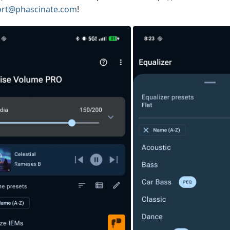
rt@phascinate.com
!