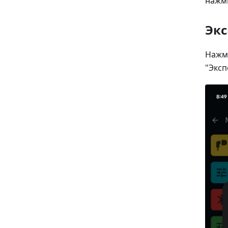
нажми
Экс
Нажми
"Эксп