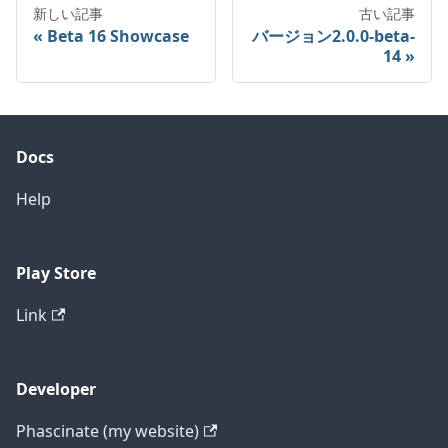
新しい記事
古い記事
Beta 16 Showcase
バージョン2.0.0-beta-
14
Docs
Help
Play Store
Link
Developer
Phascinate (my website)