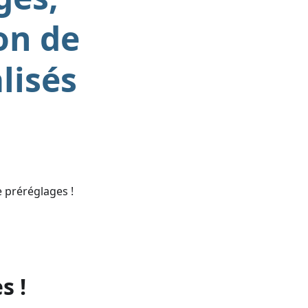
on de
lisés
 préréglages !
s !