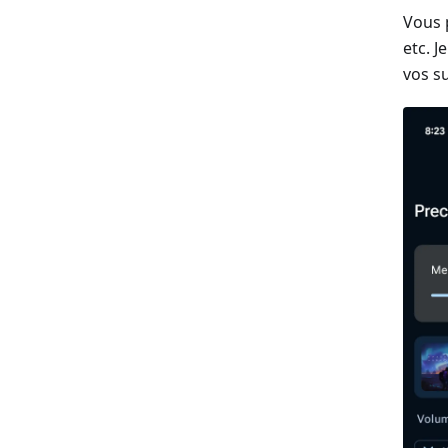
Vous 
etc. J
vos s