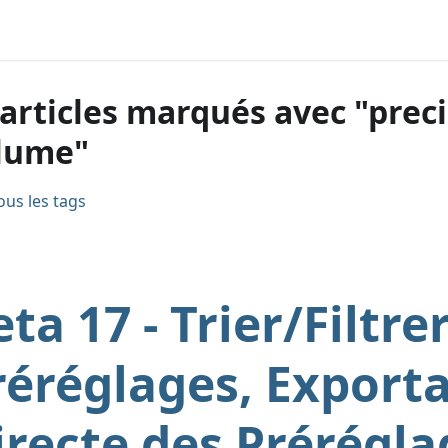
 articles marqués avec "prec
lume"
ous les tags
ta 17 - Trier/Filtrer
réréglages, Export
irecte des Prérégla