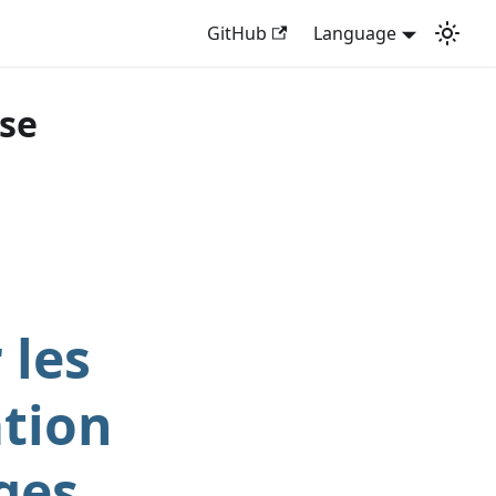
GitHub
Language
ise
 les
ation
ges,