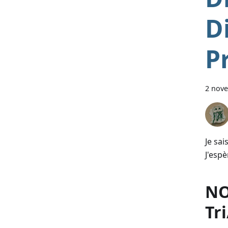
D
P
2 nov
Je sa
J'espè
NO
Tr