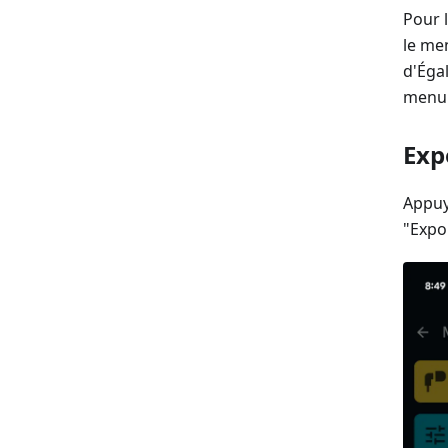
Pour 
le me
d'Égal
menu 
Exp
Appuy
"Expo