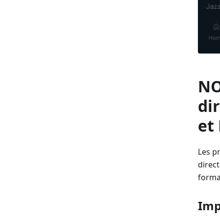
NO
di
et
Les p
direct
forma
Imp