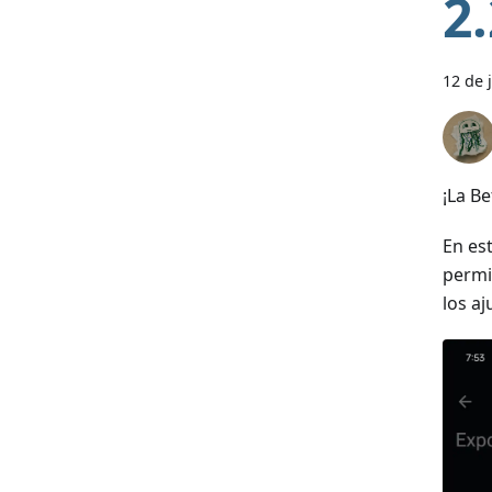
2
12 de 
¡La Be
En es
permi
los aj