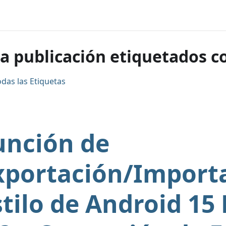
a publicación etiquetados c
odas las Etiquetas
unción de
xportación/Import
stilo de Android 15