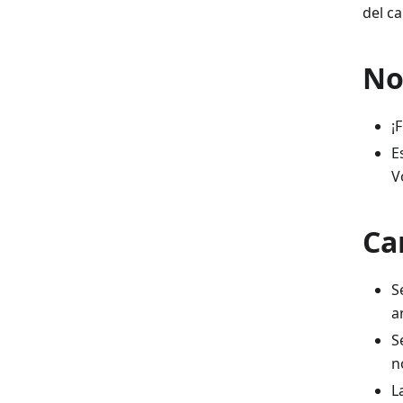
del c
No
¡
E
V
Ca
S
a
S
n
L