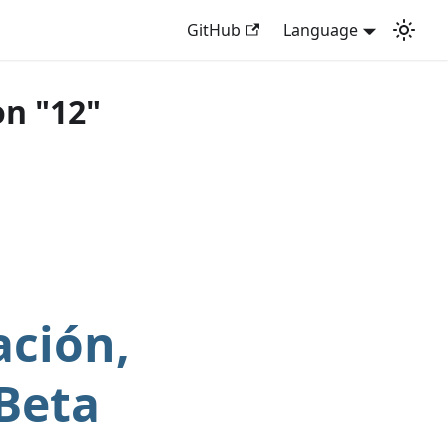
GitHub
Language
on "12"
ación,
 Beta