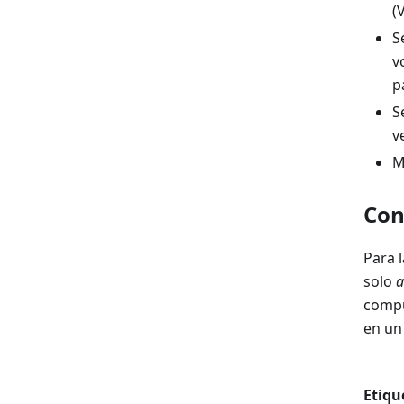
(
S
v
p
S
v
M
Con
Para 
solo
a
compu
en un
Etiqu