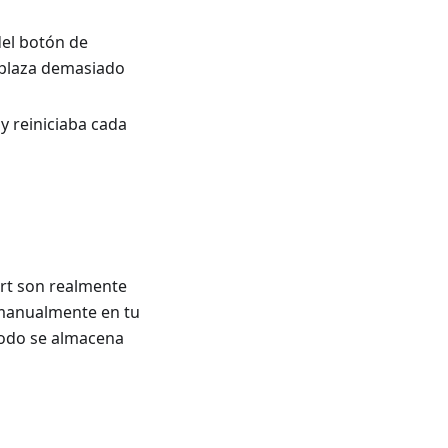
del botón de
splaza demasiado
 y reiniciaba cada
ort son realmente
r manualmente en tu
 todo se almacena