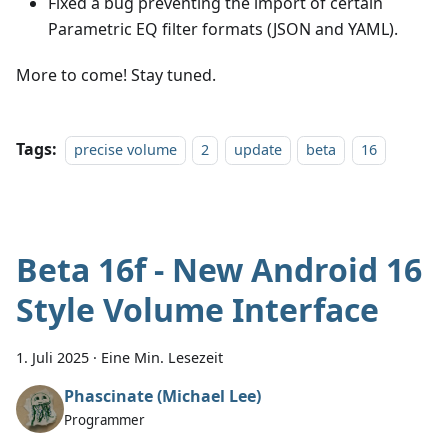
Fixed a bug preventing the import of certain
Parametric EQ filter formats (JSON and YAML).
More to come! Stay tuned.
Tags:
precise volume
2
update
beta
16
Beta 16f - New Android 16
Style Volume Interface
1. Juli 2025
·
Eine Min. Lesezeit
Phascinate (Michael Lee)
Programmer